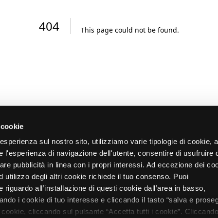
404
This page could not be found
.
 cookie
re esperienza sul nostro sito, utilizziamo varie tipologie di cookie,
re l'esperienza di navigazione dell'utente, consentire di usufruire 
zare pubblicità in linea con i propri interessi. Ad eccezione dei co
d utilizzo degli altri cookie richiede il tuo consenso. Puoi
 riguardo all’installazione di questi cookie dall’area in basso,
do i cookie di tuo interesse e cliccando il tasto “salva e proseg
i cookie, cliccando sul pulsante “Accetta tutti i cookie”. Cliccando