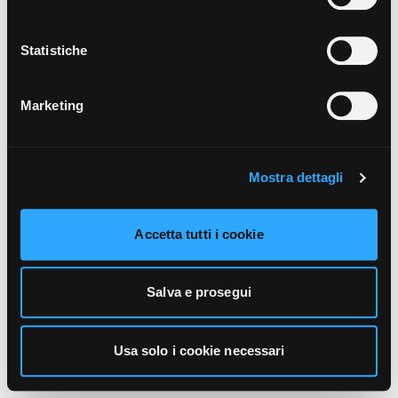
unicamente i cookie necessari alla navigazione. Per
maggiori informazioni sui cookie utilizzati e sul loro
funzionamento, puoi prendere visione dell’informativa
Statistiche
cookie predisposta da Vivo Concerti
cliccando qui
.
Marketing
Mostra dettagli
Accetta tutti i cookie
Salva e prosegui
Usa solo i cookie necessari