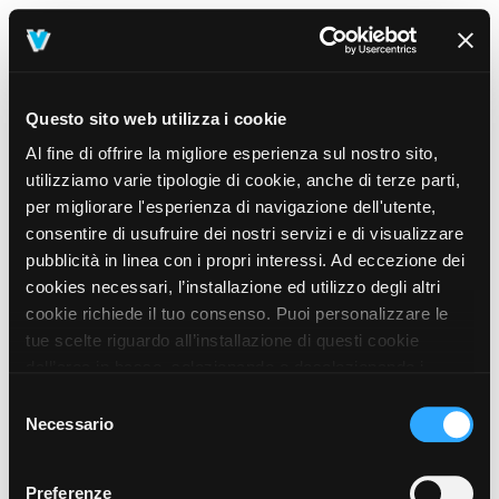
Questo sito web utilizza i cookie
Al fine di offrire la migliore esperienza sul nostro sito,
utilizziamo varie tipologie di cookie, anche di terze parti,
per migliorare l'esperienza di navigazione dell'utente,
consentire di usufruire dei nostri servizi e di visualizzare
pubblicità in linea con i propri interessi. Ad eccezione dei
cookies necessari, l’installazione ed utilizzo degli altri
cookie richiede il tuo consenso. Puoi personalizzare le
tue scelte riguardo all’installazione di questi cookie
dall’area in basso, selezionando o deselezionando i
cookie di tuo interesse e cliccando il tasto “salva e
Selezione
prosegui” o decidere di accettare tutti i cookie, cliccando
Necessario
del
sul pulsante “Accetta tutti i cookie”. Cliccando sul tasto
consenso
“X” in alto a destra, invece, verranno rilasciati
404
Preferenze
This page could not be found
.