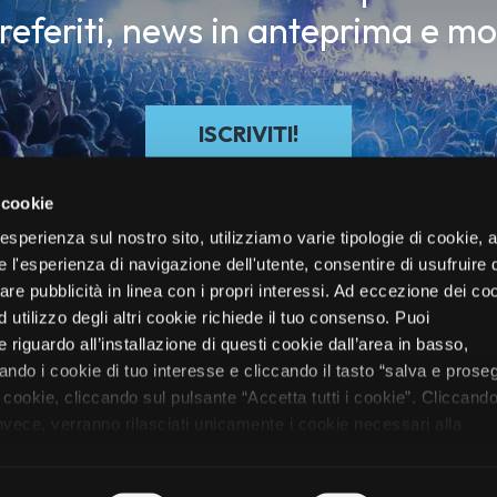
preferiti, news in anteprima e mo
ISCRIVITI!
 cookie
re esperienza sul nostro sito, utilizziamo varie tipologie di cookie,
re l'esperienza di navigazione dell'utente, consentire di usufruire 
zare pubblicità in linea con i propri interessi. Ad eccezione dei co
d utilizzo degli altri cookie richiede il tuo consenso. Puoi
 riguardo all’installazione di questi cookie dall’area in basso,
do i cookie di tuo interesse e cliccando il tasto “salva e proseg
i cookie, cliccando sul pulsante “Accetta tutti i cookie”. Cliccando
oli
Festival
Electronic/DJ
Mag
Chi Siamo
Biglietti
Vivo Club
 invece, verranno rilasciati unicamente i cookie necessari alla
nformazioni sui cookie utilizzati e sul loro funzionamento, puoi
rmativa cookie predisposta da Vivo Concerti
cliccando qui
.