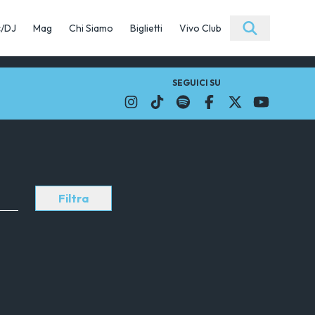
c/DJ
Mag
Chi Siamo
Biglietti
Vivo Club
SEGUICI SU
Filtra