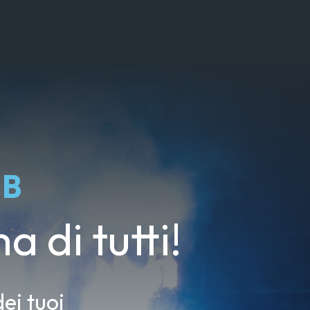
UB
a di tutti!
ei tuoi