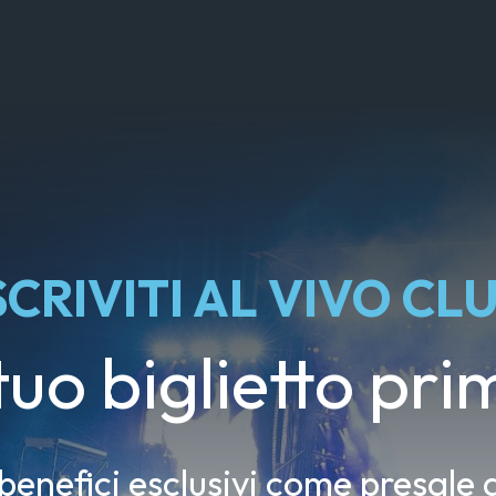
SCRIVITI AL VIVO CL
 tuo biglietto prim
 benefici esclusivi come presale d