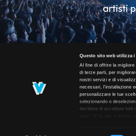
artisti 
Questo sito web utilizza i
Al fine di offrire la miglio
di terze parti, per migliora
nostri servizi e di visualiz
necessari, l’installazione e
personalizzare le tue scelte
selezionando o deselezionan
decidere di accettare tutti 
Roster
Calendario
Concerti
Spettac
tasto “X” in alto a destra,
navigazione. Per maggiori i
prendere visione dell’info
Selezione