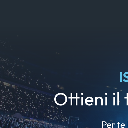
I
Ottieni il
Per te