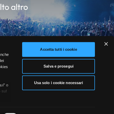
lto altro
Accetta tutti i cookie
 anche
dei
Salva e prosegui
okies
Usa solo i cookie necessari
ui” o
 sul