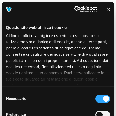
Questo sito web utilizza i cookie
Al fine di offrire la migliore esperienza sul nostro sito,
utilizziamo varie tipologie di cookie, anche di terze parti,
per migliorare l'esperienza di navigazione dell'utente,
consentire di usufruire dei nostri servizi e di visualizzare
pubblicità in linea con i propri interessi. Ad eccezione dei
cookies necessari, l’installazione ed utilizzo degli altri
cookie richiede il tuo consenso. Puoi personalizzare le
tue scelte riguardo all’installazione di questi cookie
dall’area in basso, selezionando o deselezionando i
cookie di tuo interesse e cliccando il tasto “salva e
Selezione
prosegui” o decidere di accettare tutti i cookie, cliccando
Necessario
del
sul pulsante “Accetta tutti i cookie”. Cliccando sul tasto
consenso
“X” in alto a destra, invece, verranno rilasciati
404
Preferenze
This page could not be found
.