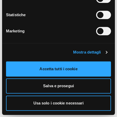
unicamente i cookie necessari alla navigazione. Per
maggiori informazioni sui cookie utilizzati e sul loro
funzionamento, puoi prendere visione dell’informativa
Statistiche
cookie predisposta da Vivo Concerti
cliccando qui
.
Marketing
Mostra dettagli
Accetta tutti i cookie
Salva e prosegui
Usa solo i cookie necessari