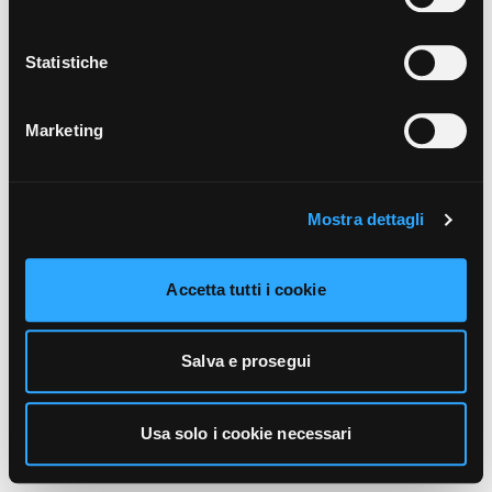
unicamente i cookie necessari alla navigazione. Per
maggiori informazioni sui cookie utilizzati e sul loro
funzionamento, puoi prendere visione dell’informativa
Statistiche
cookie predisposta da Vivo Concerti
cliccando qui
.
Marketing
Mostra dettagli
Accetta tutti i cookie
Salva e prosegui
Usa solo i cookie necessari