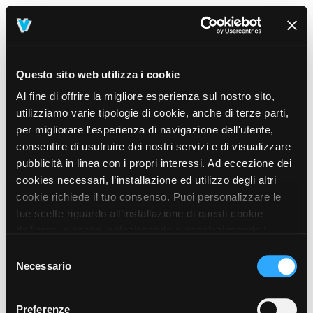
Questo sito web utilizza i cookie
Al fine di offrire la migliore esperienza sul nostro sito,
utilizziamo varie tipologie di cookie, anche di terze parti,
per migliorare l'esperienza di navigazione dell'utente,
consentire di usufruire dei nostri servizi e di visualizzare
pubblicità in linea con i propri interessi. Ad eccezione dei
cookies necessari, l’installazione ed utilizzo degli altri
cookie richiede il tuo consenso. Puoi personalizzare le
tue scelte riguardo all’installazione di questi cookie
dall’area in basso, selezionando o deselezionando i
cookie di tuo interesse e cliccando il tasto “salva e
Selezione
prosegui” o decidere di accettare tutti i cookie, cliccando
Necessario
del
sul pulsante “Accetta tutti i cookie”. Cliccando sul tasto
consenso
“X” in alto a destra, invece, verranno rilasciati
404
Preferenze
This page could not be found
.