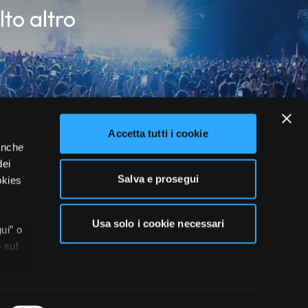
lto altro
Accetta tutti i cookie
 anche
dei
Salva e prosegui
okies
Usa solo i cookie necessari
ui” o
 sul