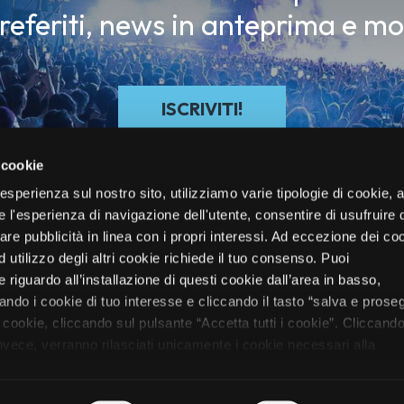
preferiti, news in anteprima e mo
ISCRIVITI!
 cookie
re esperienza sul nostro sito, utilizziamo varie tipologie di cookie,
re l'esperienza di navigazione dell'utente, consentire di usufruire 
zare pubblicità in linea con i propri interessi. Ad eccezione dei co
d utilizzo degli altri cookie richiede il tuo consenso. Puoi
 riguardo all’installazione di questi cookie dall’area in basso,
do i cookie di tuo interesse e cliccando il tasto “salva e proseg
i cookie, cliccando sul pulsante “Accetta tutti i cookie”. Cliccando
oli
Festival
Electronic/DJ
Mag
Chi Siamo
Biglietti
Vivo Club
 invece, verranno rilasciati unicamente i cookie necessari alla
nformazioni sui cookie utilizzati e sul loro funzionamento, puoi
rmativa cookie predisposta da Vivo Concerti
cliccando qui
.