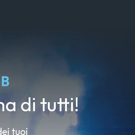
UB
a di tutti!
ei tuoi