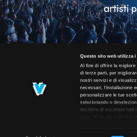
artisti 
Questo sito web utilizza i
Al fine di offrire la miglio
di terze parti, per migliora
nostri servizi e di visualiz
necessari, l’installazione e
personalizzare le tue scelte
selezionando o deselezionan
decidere di accettare tutti 
Roster
Calendario
Concerti
Spettac
tasto “X” in alto a destra,
navigazione. Per maggiori i
prendere visione dell’info
Selezione