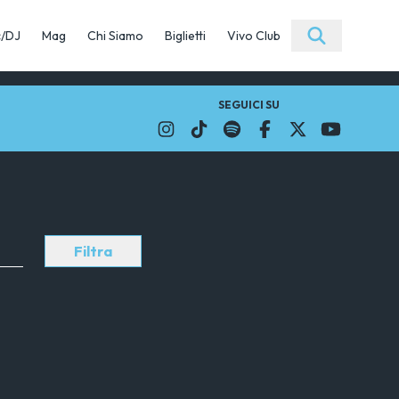
c/DJ
Mag
Chi Siamo
Biglietti
Vivo Club
SEGUICI SU
Filtra