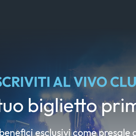
SCRIVITI AL VIVO CL
 tuo biglietto prim
 benefici esclusivi come presale d