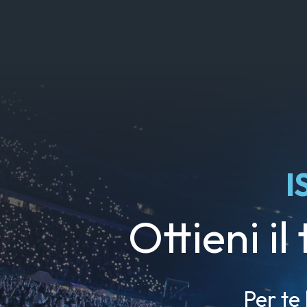
I
Ottieni il
Per te