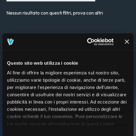
Nessun risultato con questi filtri, prova con altri
Questo sito web utilizza i cookie
Al fine di offrire la migliore esperienza sul nostro sito,
utilizziamo varie tipologie di cookie, anche di terze parti,
per migliorare l'esperienza di navigazione dell'utente,
consentire di usufruire dei nostri servizi e di visualizzare
pubblicità in linea con i propri interessi. Ad eccezione dei
cookies necessari, l’installazione ed utilizzo degli altri
cookie richiede il tuo consenso. Puoi personalizzare le
tue scelte riguardo all’installazione di questi cookie
ISCRIVITI AL VIVO CLUB
dall’area in basso, selezionando o deselezionando i