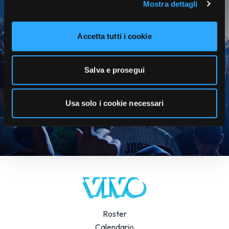
Mostra dettagli
presale dei tuoi artisti preferiti,
news in anteprima e molto altro
Accetta tutti i cookie
ISCRIVITI!
Salva e prosegui
Usa solo i cookie necessari
Roster
Calendario