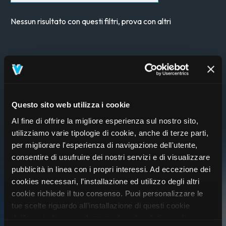
Nessun risultato con questi filtri, prova con altri
Questo sito web utilizza i cookie
Al fine di offrire la migliore esperienza sul nostro sito,
utilizziamo varie tipologie di cookie, anche di terze parti,
per migliorare l'esperienza di navigazione dell'utente,
consentire di usufruire dei nostri servizi e di visualizzare
pubblicità in linea con i propri interessi. Ad eccezione dei
cookies necessari, l’installazione ed utilizzo degli altri
cookie richiede il tuo consenso. Puoi personalizzare le
tue scelte riguardo all’installazione di questi cookie
ISCRIVITI AL VIVO CLUB
dall’area in basso, selezionando o deselezionando i