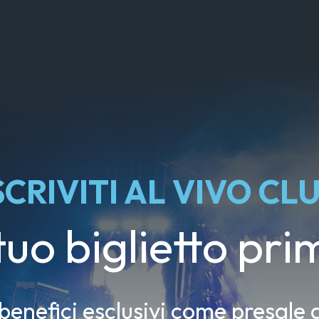
SCRIVITI AL VIVO CL
 tuo biglietto prim
 benefici esclusivi come presale d