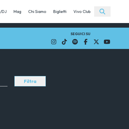
c/DJ
Mag
Chi Siamo
Biglietti
Vivo Club
SEGUICI SU
Filtra