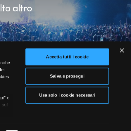
lto altro
Accetta tutti i cookie
 anche
dei
Salva e prosegui
okies
Usa solo i cookie necessari
ui” o
 sul