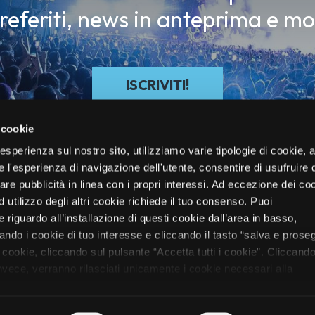
preferiti, news in anteprima e mo
ISCRIVITI!
 cookie
re esperienza sul nostro sito, utilizziamo varie tipologie di cookie,
re l'esperienza di navigazione dell'utente, consentire di usufruire 
zare pubblicità in linea con i propri interessi. Ad eccezione dei co
d utilizzo degli altri cookie richiede il tuo consenso. Puoi
 riguardo all’installazione di questi cookie dall’area in basso,
do i cookie di tuo interesse e cliccando il tasto “salva e proseg
i cookie, cliccando sul pulsante “Accetta tutti i cookie”. Cliccando
oli
Festival
Electronic/DJ
Mag
Chi Siamo
Biglietti
Vivo Club
 invece, verranno rilasciati unicamente i cookie necessari alla
nformazioni sui cookie utilizzati e sul loro funzionamento, puoi
rmativa cookie predisposta da Vivo Concerti
cliccando qui
.