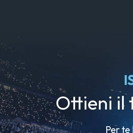
I
Ottieni il
Per te