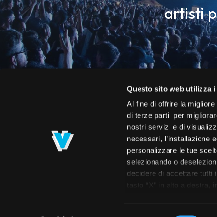
artisti 
Questo sito web utilizza i
Al fine di offrire la miglio
di terze parti, per migliora
nostri servizi e di visualiz
necessari, l’installazione e
personalizzare le tue scelte
selezionando o deselezionan
decidere di accettare tutti 
Roster
Calendario
Concerti
Spettac
tasto “X” in alto a destra,
navigazione. Per maggiori i
prendere visione dell’info
Selezione