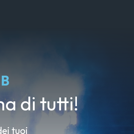
UB
a di tutti!
ei tuoi