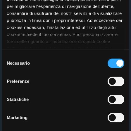
per migliorare l'esperienza di navigazione dell'utente,
consentire di usufruire dei nostri servizi e di visualizzare
pubblicità in linea con i propri interessi. Ad eccezione dei
2026-09-26T19:00:00.000Z
cookies necessari, l’installazione ed utilizzo degli altri
cookie richiede il tuo consenso. Puoi personalizzare le
ARENA FLEGREA
(
NAPOLI
)
tue scelte riguardo all’installazione di questi cookie
Apertura cancelli
19:00
dall’area in basso, selezionando o deselezionando i
cookie di tuo interesse e cliccando il tasto “salva e
Selezione
prosegui” o decidere di accettare tutti i cookie, cliccando
Necessario
del
SAL DA VINCI LIVE
sul pulsante “Accetta tutti i cookie”. Cliccando sul tasto
consenso
Sal da Vinci
“X” in alto a destra, invece, verranno rilasciati
Preferenze
unicamente i cookie necessari alla navigazione. Per
maggiori informazioni sui cookie utilizzati e sul loro
funzionamento, puoi prendere visione dell’informativa
Statistiche
Acquista
cookie predisposta da Vivo Concerti
cliccando qui
.
Marketing