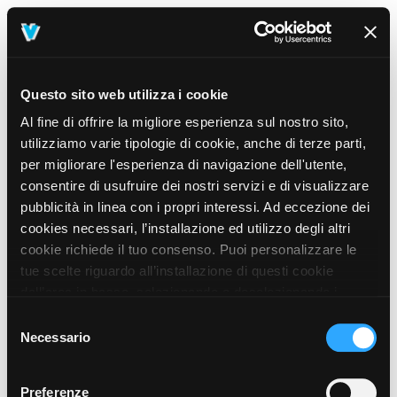
Questo sito web utilizza i cookie
Al fine di offrire la migliore esperienza sul nostro sito,
utilizziamo varie tipologie di cookie, anche di terze parti,
per migliorare l'esperienza di navigazione dell'utente,
consentire di usufruire dei nostri servizi e di visualizzare
pubblicità in linea con i propri interessi. Ad eccezione dei
cookies necessari, l’installazione ed utilizzo degli altri
cookie richiede il tuo consenso. Puoi personalizzare le
tue scelte riguardo all’installazione di questi cookie
dall’area in basso, selezionando o deselezionando i
cookie di tuo interesse e cliccando il tasto “salva e
Selezione
prosegui” o decidere di accettare tutti i cookie, cliccando
Necessario
del
sul pulsante “Accetta tutti i cookie”. Cliccando sul tasto
consenso
“X” in alto a destra, invece, verranno rilasciati
404
Preferenze
This page could not be found
.