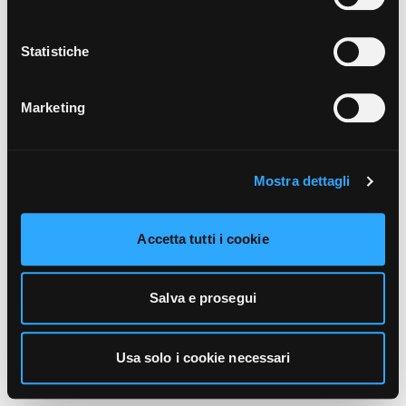
unicamente i cookie necessari alla navigazione. Per
maggiori informazioni sui cookie utilizzati e sul loro
funzionamento, puoi prendere visione dell’informativa
Statistiche
cookie predisposta da Vivo Concerti
cliccando qui
.
Marketing
Mostra dettagli
Accetta tutti i cookie
Salva e prosegui
Usa solo i cookie necessari