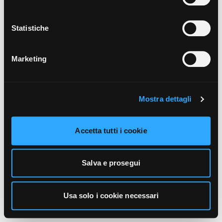
unicamente i cookie necessari alla navigazione. Per
maggiori informazioni sui cookie utilizzati e sul loro
funzionamento, puoi prendere visione dell’informativa
Statistiche
cookie predisposta da Vivo Concerti
cliccando qui
.
Marketing
Mostra dettagli
Accetta tutti i cookie
Salva e prosegui
Usa solo i cookie necessari