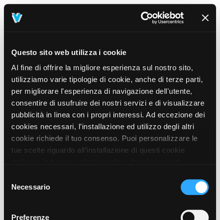
Questo sito web utilizza i cookie
Al fine di offrire la migliore esperienza sul nostro sito,
utilizziamo varie tipologie di cookie, anche di terze parti,
per migliorare l'esperienza di navigazione dell'utente,
consentire di usufruire dei nostri servizi e di visualizzare
pubblicità in linea con i propri interessi. Ad eccezione dei
cookies necessari, l’installazione ed utilizzo degli altri
cookie richiede il tuo consenso. Puoi personalizzare le
tue scelte riguardo all’installazione di questi cookie
dall’area in basso, selezionando o deselezionando i
cookie di tuo interesse e cliccando il tasto “salva e
Selezione
prosegui” o decidere di accettare tutti i cookie, cliccando
Necessario
del
sul pulsante “Accetta tutti i cookie”. Cliccando sul tasto
consenso
“X” in alto a destra, invece, verranno rilasciati
404
Preferenze
This page could not be found
.