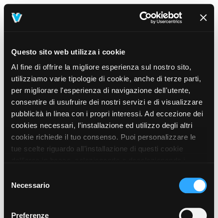
Questo sito web utilizza i cookie
Al fine di offrire la migliore esperienza sul nostro sito,
utilizziamo varie tipologie di cookie, anche di terze parti,
per migliorare l'esperienza di navigazione dell'utente,
consentire di usufruire dei nostri servizi e di visualizzare
pubblicità in linea con i propri interessi. Ad eccezione dei
cookies necessari, l’installazione ed utilizzo degli altri
cookie richiede il tuo consenso. Puoi personalizzare le
tue scelte riguardo all’installazione di questi cookie
dall’area in basso, selezionando o deselezionando i
cookie di tuo interesse e cliccando il tasto “salva e
Selezione
prosegui” o decidere di accettare tutti i cookie, cliccando
Necessario
del
sul pulsante “Accetta tutti i cookie”. Cliccando sul tasto
consenso
“X” in alto a destra, invece, verranno rilasciati
404
Preferenze
This page could not be found
.