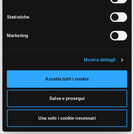
unicamente i cookie necessari alla navigazione. Per
maggiori informazioni sui cookie utilizzati e sul loro
funzionamento, puoi prendere visione dell’informativa
Statistiche
cookie predisposta da Vivo Concerti
cliccando qui
.
Marketing
Mostra dettagli
Accetta tutti i cookie
Salva e prosegui
Usa solo i cookie necessari