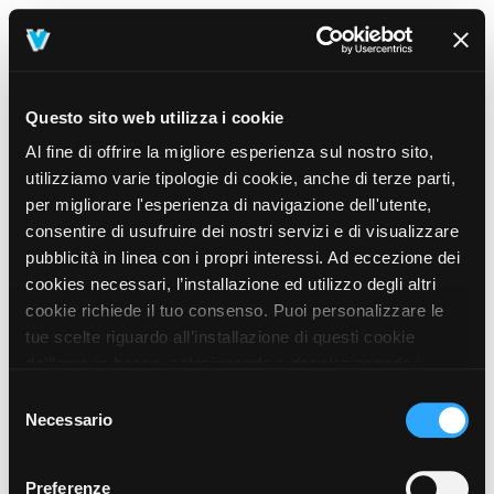
Questo sito web utilizza i cookie
Al fine di offrire la migliore esperienza sul nostro sito,
utilizziamo varie tipologie di cookie, anche di terze parti,
per migliorare l'esperienza di navigazione dell'utente,
consentire di usufruire dei nostri servizi e di visualizzare
pubblicità in linea con i propri interessi. Ad eccezione dei
cookies necessari, l’installazione ed utilizzo degli altri
cookie richiede il tuo consenso. Puoi personalizzare le
tue scelte riguardo all’installazione di questi cookie
dall’area in basso, selezionando o deselezionando i
cookie di tuo interesse e cliccando il tasto “salva e
Selezione
prosegui” o decidere di accettare tutti i cookie, cliccando
Necessario
del
sul pulsante “Accetta tutti i cookie”. Cliccando sul tasto
consenso
“X” in alto a destra, invece, verranno rilasciati
404
Preferenze
This page could not be found
.