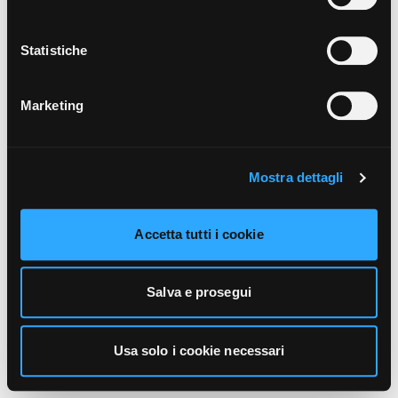
unicamente i cookie necessari alla navigazione. Per
maggiori informazioni sui cookie utilizzati e sul loro
funzionamento, puoi prendere visione dell’informativa
Statistiche
cookie predisposta da Vivo Concerti
cliccando qui
.
Marketing
Mostra dettagli
Accetta tutti i cookie
Salva e prosegui
Usa solo i cookie necessari