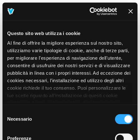
Questo sito web utilizza i cookie
Al fine di offrire la migliore esperienza sul nostro sito,
utilizziamo varie tipologie di cookie, anche di terze parti,
per migliorare l'esperienza di navigazione dell'utente,
consentire di usufruire dei nostri servizi e di visualizzare
pubblicità in linea con i propri interessi. Ad eccezione dei
cookies necessari, l’installazione ed utilizzo degli altri
cookie richiede il tuo consenso. Puoi personalizzare le
tue scelte riguardo all’installazione di questi cookie
dall’area in basso, selezionando o deselezionando i
cookie di tuo interesse e cliccando il tasto “salva e
Selezione
prosegui” o decidere di accettare tutti i cookie, cliccando
Necessario
del
sul pulsante “Accetta tutti i cookie”. Cliccando sul tasto
consenso
“X” in alto a destra, invece, verranno rilasciati
404
Preferenze
This page could not be found
.