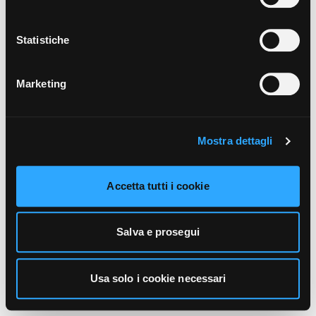
unicamente i cookie necessari alla navigazione. Per
maggiori informazioni sui cookie utilizzati e sul loro
funzionamento, puoi prendere visione dell’informativa
Statistiche
cookie predisposta da Vivo Concerti
cliccando qui
.
Marketing
Mostra dettagli
Accetta tutti i cookie
Salva e prosegui
Usa solo i cookie necessari