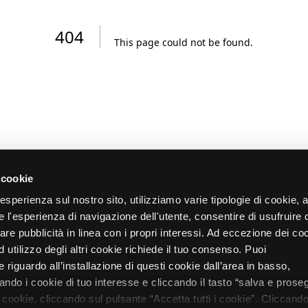
404
This page could not be found
.
 cookie
re esperienza sul nostro sito, utilizziamo varie tipologie di cookie,
re l'esperienza di navigazione dell'utente, consentire di usufruire 
zare pubblicità in linea con i propri interessi. Ad eccezione dei co
d utilizzo degli altri cookie richiede il tuo consenso. Puoi
 riguardo all’installazione di questi cookie dall’area in basso,
do i cookie di tuo interesse e cliccando il tasto “salva e proseg
i cookie, cliccando sul pulsante “Accetta tutti i cookie”. Cliccando