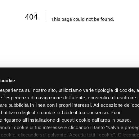
404
This page could not be found
.
 cookie
re esperienza sul nostro sito, utilizziamo varie tipologie di cookie,
re l'esperienza di navigazione dell'utente, consentire di usufruire 
zare pubblicità in linea con i propri interessi. Ad eccezione dei co
d utilizzo degli altri cookie richiede il tuo consenso. Puoi
 riguardo all’installazione di questi cookie dall’area in basso,
do i cookie di tuo interesse e cliccando il tasto “salva e proseg
i cookie, cliccando sul pulsante “Accetta tutti i cookie”. Cliccando