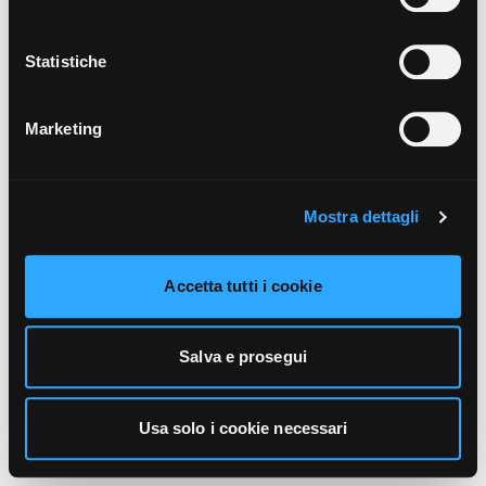
unicamente i cookie necessari alla navigazione. Per
maggiori informazioni sui cookie utilizzati e sul loro
funzionamento, puoi prendere visione dell’informativa
Statistiche
cookie predisposta da Vivo Concerti
cliccando qui
.
Marketing
Mostra dettagli
Accetta tutti i cookie
Salva e prosegui
Usa solo i cookie necessari