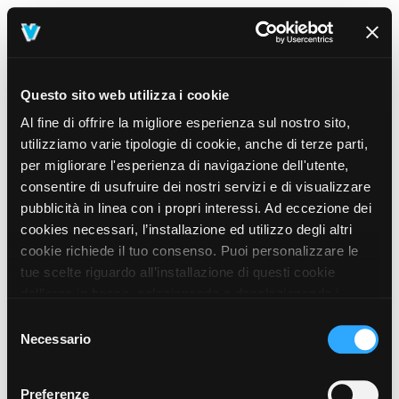
Questo sito web utilizza i cookie
Al fine di offrire la migliore esperienza sul nostro sito,
utilizziamo varie tipologie di cookie, anche di terze parti,
per migliorare l'esperienza di navigazione dell'utente,
consentire di usufruire dei nostri servizi e di visualizzare
pubblicità in linea con i propri interessi. Ad eccezione dei
cookies necessari, l’installazione ed utilizzo degli altri
cookie richiede il tuo consenso. Puoi personalizzare le
tue scelte riguardo all’installazione di questi cookie
dall’area in basso, selezionando o deselezionando i
cookie di tuo interesse e cliccando il tasto “salva e
Selezione
prosegui” o decidere di accettare tutti i cookie, cliccando
Necessario
del
sul pulsante “Accetta tutti i cookie”. Cliccando sul tasto
consenso
“X” in alto a destra, invece, verranno rilasciati
404
Preferenze
This page could not be found
.