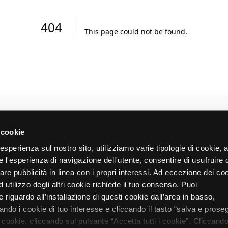
404
This page could not be found
.
 cookie
re esperienza sul nostro sito, utilizziamo varie tipologie di cookie,
re l'esperienza di navigazione dell'utente, consentire di usufruire 
zare pubblicità in linea con i propri interessi. Ad eccezione dei co
d utilizzo degli altri cookie richiede il tuo consenso. Puoi
 riguardo all’installazione di questi cookie dall’area in basso,
do i cookie di tuo interesse e cliccando il tasto “salva e proseg
i cookie, cliccando sul pulsante “Accetta tutti i cookie”. Cliccando