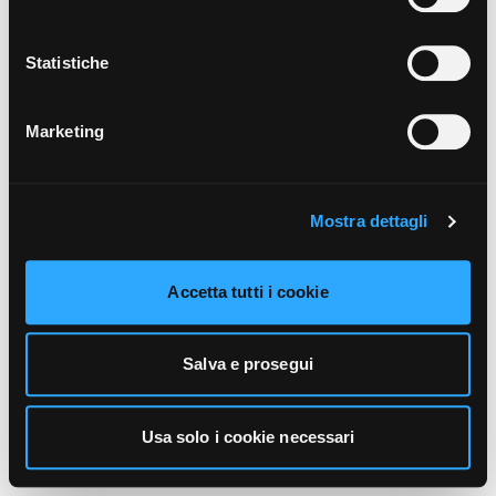
unicamente i cookie necessari alla navigazione. Per
maggiori informazioni sui cookie utilizzati e sul loro
funzionamento, puoi prendere visione dell’informativa
Statistiche
cookie predisposta da Vivo Concerti
cliccando qui
.
Marketing
Mostra dettagli
Accetta tutti i cookie
Salva e prosegui
Usa solo i cookie necessari