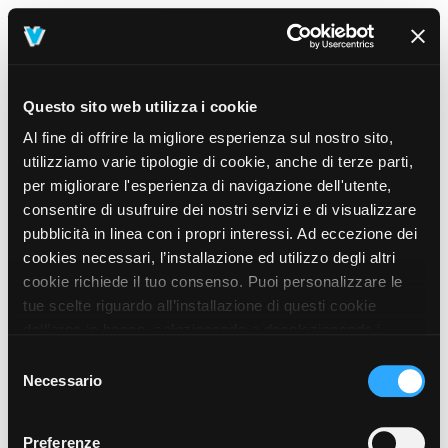
Questo sito web utilizza i cookie
Al fine di offrire la migliore esperienza sul nostro sito,
utilizziamo varie tipologie di cookie, anche di terze parti,
per migliorare l'esperienza di navigazione dell'utente,
consentire di usufruire dei nostri servizi e di visualizzare
pubblicità in linea con i propri interessi. Ad eccezione dei
cookies necessari, l’installazione ed utilizzo degli altri
cookie richiede il tuo consenso. Puoi personalizzare le
tue scelte riguardo all’installazione di questi cookie
dall’area in basso, selezionando o deselezionando i
cookie di tuo interesse e cliccando il tasto “salva e
Selezione
prosegui” o decidere di accettare tutti i cookie, cliccando
Necessario
del
sul pulsante “Accetta tutti i cookie”. Cliccando sul tasto
consenso
“X” in alto a destra, invece, verranno rilasciati
404
Preferenze
This page could not be found
.