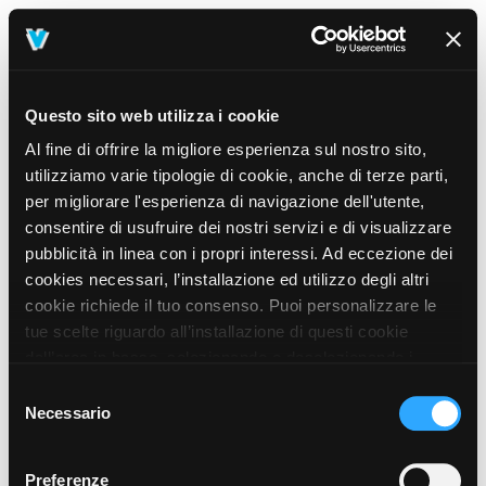
Questo sito web utilizza i cookie
Al fine di offrire la migliore esperienza sul nostro sito,
utilizziamo varie tipologie di cookie, anche di terze parti,
per migliorare l'esperienza di navigazione dell'utente,
consentire di usufruire dei nostri servizi e di visualizzare
pubblicità in linea con i propri interessi. Ad eccezione dei
cookies necessari, l’installazione ed utilizzo degli altri
cookie richiede il tuo consenso. Puoi personalizzare le
tue scelte riguardo all’installazione di questi cookie
dall’area in basso, selezionando o deselezionando i
cookie di tuo interesse e cliccando il tasto “salva e
Selezione
prosegui” o decidere di accettare tutti i cookie, cliccando
Necessario
del
sul pulsante “Accetta tutti i cookie”. Cliccando sul tasto
consenso
“X” in alto a destra, invece, verranno rilasciati
404
Preferenze
This page could not be found
.