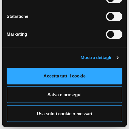
unicamente i cookie necessari alla navigazione. Per
maggiori informazioni sui cookie utilizzati e sul loro
funzionamento, puoi prendere visione dell’informativa
Statistiche
cookie predisposta da Vivo Concerti
cliccando qui
.
Marketing
Mostra dettagli
Accetta tutti i cookie
Salva e prosegui
Usa solo i cookie necessari