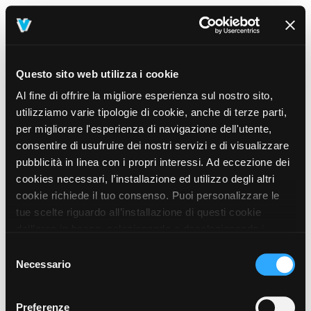
Questo sito web utilizza i cookie
Al fine di offrire la migliore esperienza sul nostro sito,
utilizziamo varie tipologie di cookie, anche di terze parti,
per migliorare l'esperienza di navigazione dell'utente,
consentire di usufruire dei nostri servizi e di visualizzare
pubblicità in linea con i propri interessi. Ad eccezione dei
cookies necessari, l’installazione ed utilizzo degli altri
cookie richiede il tuo consenso. Puoi personalizzare le
tue scelte riguardo all’installazione di questi cookie
dall’area in basso, selezionando o deselezionando i
cookie di tuo interesse e cliccando il tasto “salva e
Selezione
prosegui” o decidere di accettare tutti i cookie, cliccando
Necessario
del
sul pulsante “Accetta tutti i cookie”. Cliccando sul tasto
consenso
“X” in alto a destra, invece, verranno rilasciati
404
Preferenze
This page could not be found
.