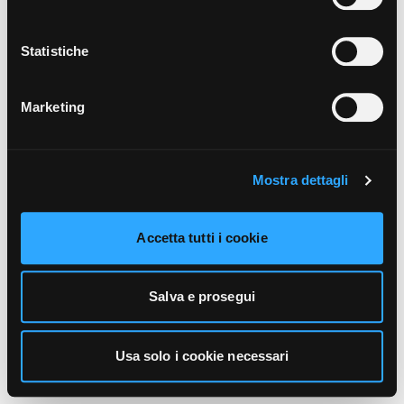
unicamente i cookie necessari alla navigazione. Per
maggiori informazioni sui cookie utilizzati e sul loro
funzionamento, puoi prendere visione dell’informativa
Statistiche
cookie predisposta da Vivo Concerti
cliccando qui
.
Marketing
Mostra dettagli
Accetta tutti i cookie
Salva e prosegui
Usa solo i cookie necessari