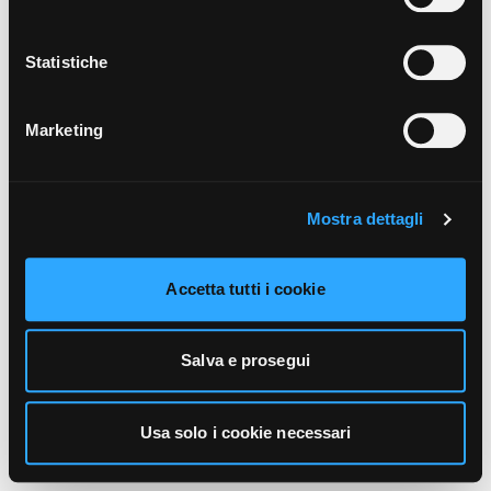
unicamente i cookie necessari alla navigazione. Per
maggiori informazioni sui cookie utilizzati e sul loro
funzionamento, puoi prendere visione dell’informativa
Statistiche
cookie predisposta da Vivo Concerti
cliccando qui
.
Marketing
Mostra dettagli
Accetta tutti i cookie
Salva e prosegui
Usa solo i cookie necessari