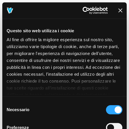
Questo sito web utilizza i cookie
Al fine di offrire la migliore esperienza sul nostro sito,
utilizziamo varie tipologie di cookie, anche di terze parti,
per migliorare l'esperienza di navigazione dell'utente,
consentire di usufruire dei nostri servizi e di visualizzare
pubblicità in linea con i propri interessi. Ad eccezione dei
cookies necessari, l’installazione ed utilizzo degli altri
cookie richiede il tuo consenso. Puoi personalizzare le
tue scelte riguardo all’installazione di questi cookie
dall’area in basso, selezionando o deselezionando i
cookie di tuo interesse e cliccando il tasto “salva e
Selezione
prosegui” o decidere di accettare tutti i cookie, cliccando
Necessario
del
sul pulsante “Accetta tutti i cookie”. Cliccando sul tasto
consenso
“X” in alto a destra, invece, verranno rilasciati
404
Preferenze
This page could not be found
.