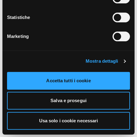
unicamente i cookie necessari alla navigazione. Per
maggiori informazioni sui cookie utilizzati e sul loro
funzionamento, puoi prendere visione dell’informativa
Statistiche
cookie predisposta da Vivo Concerti
cliccando qui
.
Marketing
Mostra dettagli
Accetta tutti i cookie
Salva e prosegui
Usa solo i cookie necessari