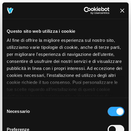
Questo sito web utilizza i cookie
Al fine di offrire la migliore esperienza sul nostro sito,
utilizziamo varie tipologie di cookie, anche di terze parti,
per migliorare l'esperienza di navigazione dell'utente,
consentire di usufruire dei nostri servizi e di visualizzare
pubblicità in linea con i propri interessi. Ad eccezione dei
cookies necessari, l’installazione ed utilizzo degli altri
cookie richiede il tuo consenso. Puoi personalizzare le
tue scelte riguardo all’installazione di questi cookie
dall’area in basso, selezionando o deselezionando i
cookie di tuo interesse e cliccando il tasto “salva e
Selezione
prosegui” o decidere di accettare tutti i cookie, cliccando
Necessario
del
sul pulsante “Accetta tutti i cookie”. Cliccando sul tasto
consenso
“X” in alto a destra, invece, verranno rilasciati
404
Preferenze
This page could not be found
.