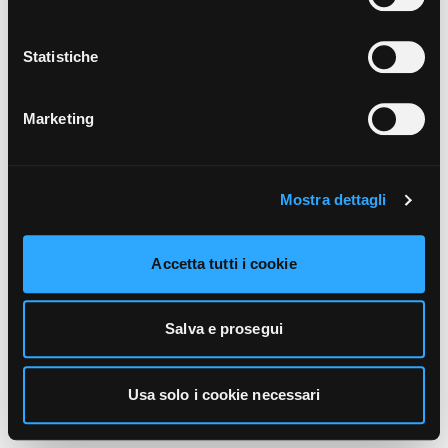
unicamente i cookie necessari alla navigazione. Per
maggiori informazioni sui cookie utilizzati e sul loro
funzionamento, puoi prendere visione dell’informativa
Statistiche
cookie predisposta da Vivo Concerti
cliccando qui
.
Marketing
Mostra dettagli
Accetta tutti i cookie
Salva e prosegui
Usa solo i cookie necessari