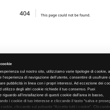
404
This page could not be found
.
 cookie
re esperienza sul nostro sito, utilizziamo varie tipologie di cookie,
re l'esperienza di navigazione dell'utente, consentire di usufruire 
zare pubblicità in linea con i propri interessi. Ad eccezione dei co
d utilizzo degli altri cookie richiede il tuo consenso. Puoi
 riguardo all’installazione di questi cookie dall’area in basso,
do i cookie di tuo interesse e cliccando il tasto “salva e proseg
i cookie, cliccando sul pulsante “Accetta tutti i cookie”. Cliccando