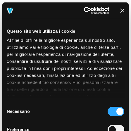
Questo sito web utilizza i cookie
Al fine di offrire la migliore esperienza sul nostro sito,
utilizziamo varie tipologie di cookie, anche di terze parti,
per migliorare l'esperienza di navigazione dell'utente,
consentire di usufruire dei nostri servizi e di visualizzare
pubblicità in linea con i propri interessi. Ad eccezione dei
cookies necessari, l’installazione ed utilizzo degli altri
cookie richiede il tuo consenso. Puoi personalizzare le
tue scelte riguardo all’installazione di questi cookie
dall’area in basso, selezionando o deselezionando i
cookie di tuo interesse e cliccando il tasto “salva e
Selezione
prosegui” o decidere di accettare tutti i cookie, cliccando
Necessario
del
sul pulsante “Accetta tutti i cookie”. Cliccando sul tasto
consenso
“X” in alto a destra, invece, verranno rilasciati
404
Preferenze
This page could not be found
.