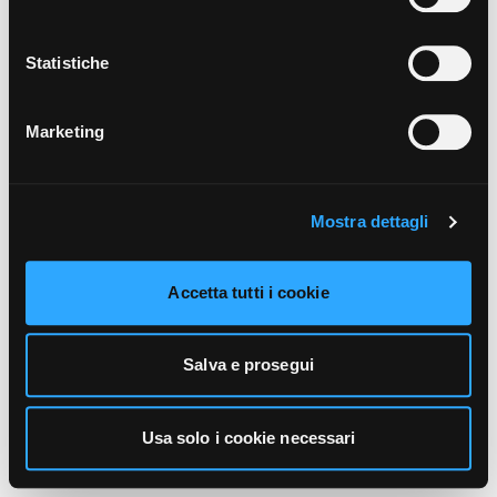
unicamente i cookie necessari alla navigazione. Per
maggiori informazioni sui cookie utilizzati e sul loro
funzionamento, puoi prendere visione dell’informativa
Statistiche
cookie predisposta da Vivo Concerti
cliccando qui
.
Marketing
Mostra dettagli
Accetta tutti i cookie
Salva e prosegui
Usa solo i cookie necessari