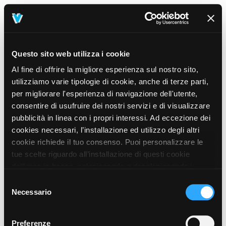
Questo sito web utilizza i cookie
Al fine di offrire la migliore esperienza sul nostro sito,
utilizziamo varie tipologie di cookie, anche di terze parti,
per migliorare l'esperienza di navigazione dell'utente,
consentire di usufruire dei nostri servizi e di visualizzare
pubblicità in linea con i propri interessi. Ad eccezione dei
cookies necessari, l’installazione ed utilizzo degli altri
cookie richiede il tuo consenso. Puoi personalizzare le
tue scelte riguardo all’installazione di questi cookie
dall’area in basso, selezionando o deselezionando i
cookie di tuo interesse e cliccando il tasto “salva e
Selezione
prosegui” o decidere di accettare tutti i cookie, cliccando
Necessario
del
sul pulsante “Accetta tutti i cookie”. Cliccando sul tasto
consenso
“X” in alto a destra, invece, verranno rilasciati
404
Preferenze
This page could not be found
.