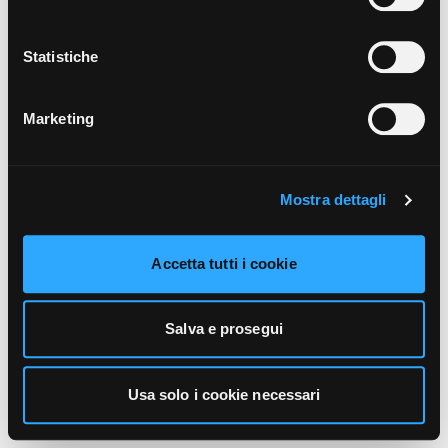
unicamente i cookie necessari alla navigazione. Per
maggiori informazioni sui cookie utilizzati e sul loro
funzionamento, puoi prendere visione dell’informativa
Statistiche
cookie predisposta da Vivo Concerti
cliccando qui
.
Marketing
Mostra dettagli
Accetta tutti i cookie
Salva e prosegui
Usa solo i cookie necessari