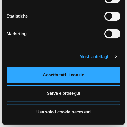
unicamente i cookie necessari alla navigazione. Per
maggiori informazioni sui cookie utilizzati e sul loro
funzionamento, puoi prendere visione dell’informativa
Statistiche
cookie predisposta da Vivo Concerti
cliccando qui
.
Marketing
Mostra dettagli
Accetta tutti i cookie
Salva e prosegui
Usa solo i cookie necessari