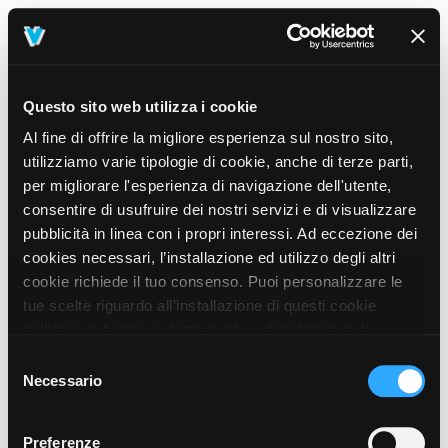
Questo sito web utilizza i cookie
Al fine di offrire la migliore esperienza sul nostro sito,
utilizziamo varie tipologie di cookie, anche di terze parti,
per migliorare l'esperienza di navigazione dell'utente,
consentire di usufruire dei nostri servizi e di visualizzare
pubblicità in linea con i propri interessi. Ad eccezione dei
cookies necessari, l’installazione ed utilizzo degli altri
cookie richiede il tuo consenso. Puoi personalizzare le
tue scelte riguardo all’installazione di questi cookie
dall’area in basso, selezionando o deselezionando i
cookie di tuo interesse e cliccando il tasto “salva e
Selezione
prosegui” o decidere di accettare tutti i cookie, cliccando
Necessario
del
sul pulsante “Accetta tutti i cookie”. Cliccando sul tasto
consenso
“X” in alto a destra, invece, verranno rilasciati
404
Preferenze
This page could not be found
.