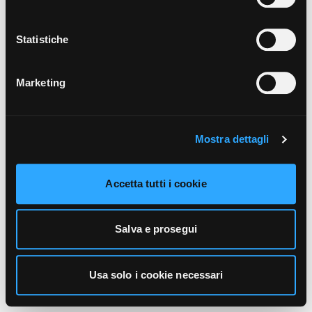
unicamente i cookie necessari alla navigazione. Per
maggiori informazioni sui cookie utilizzati e sul loro
funzionamento, puoi prendere visione dell’informativa
Statistiche
cookie predisposta da Vivo Concerti
cliccando qui
.
Marketing
Mostra dettagli
Accetta tutti i cookie
Salva e prosegui
Usa solo i cookie necessari