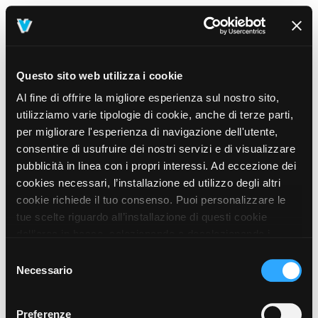
Questo sito web utilizza i cookie
Al fine di offrire la migliore esperienza sul nostro sito,
utilizziamo varie tipologie di cookie, anche di terze parti,
per migliorare l'esperienza di navigazione dell'utente,
consentire di usufruire dei nostri servizi e di visualizzare
pubblicità in linea con i propri interessi. Ad eccezione dei
cookies necessari, l’installazione ed utilizzo degli altri
cookie richiede il tuo consenso. Puoi personalizzare le
tue scelte riguardo all’installazione di questi cookie
dall’area in basso, selezionando o deselezionando i
cookie di tuo interesse e cliccando il tasto “salva e
Selezione
prosegui” o decidere di accettare tutti i cookie, cliccando
Necessario
del
sul pulsante “Accetta tutti i cookie”. Cliccando sul tasto
consenso
“X” in alto a destra, invece, verranno rilasciati
404
Preferenze
This page could not be found
.