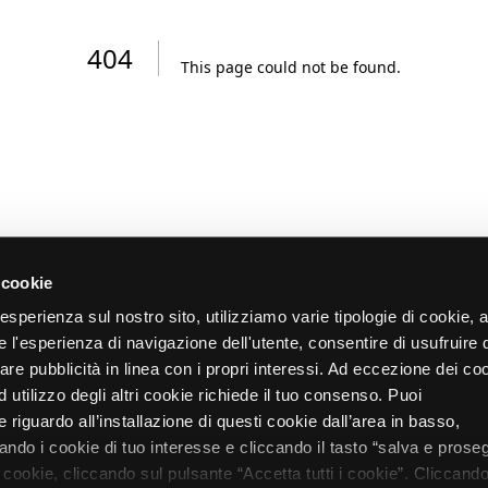
404
This page could not be found
.
 cookie
re esperienza sul nostro sito, utilizziamo varie tipologie di cookie,
re l'esperienza di navigazione dell'utente, consentire di usufruire 
zare pubblicità in linea con i propri interessi. Ad eccezione dei co
d utilizzo degli altri cookie richiede il tuo consenso. Puoi
 riguardo all’installazione di questi cookie dall’area in basso,
do i cookie di tuo interesse e cliccando il tasto “salva e proseg
i cookie, cliccando sul pulsante “Accetta tutti i cookie”. Cliccando