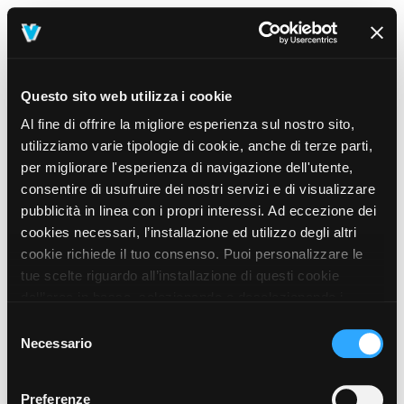
Questo sito web utilizza i cookie
Al fine di offrire la migliore esperienza sul nostro sito,
utilizziamo varie tipologie di cookie, anche di terze parti,
per migliorare l'esperienza di navigazione dell'utente,
consentire di usufruire dei nostri servizi e di visualizzare
pubblicità in linea con i propri interessi. Ad eccezione dei
cookies necessari, l’installazione ed utilizzo degli altri
cookie richiede il tuo consenso. Puoi personalizzare le
tue scelte riguardo all’installazione di questi cookie
dall’area in basso, selezionando o deselezionando i
cookie di tuo interesse e cliccando il tasto “salva e
Selezione
prosegui” o decidere di accettare tutti i cookie, cliccando
Necessario
del
sul pulsante “Accetta tutti i cookie”. Cliccando sul tasto
consenso
“X” in alto a destra, invece, verranno rilasciati
404
Preferenze
This page could not be found
.