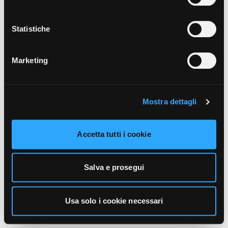
unicamente i cookie necessari alla navigazione. Per
maggiori informazioni sui cookie utilizzati e sul loro
funzionamento, puoi prendere visione dell’informativa
Statistiche
cookie predisposta da Vivo Concerti
cliccando qui
.
Marketing
Mostra dettagli
Accetta tutti i cookie
Salva e prosegui
Usa solo i cookie necessari