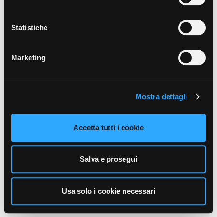
unicamente i cookie necessari alla navigazione. Per
maggiori informazioni sui cookie utilizzati e sul loro
funzionamento, puoi prendere visione dell’informativa
Statistiche
cookie predisposta da Vivo Concerti
cliccando qui
.
Marketing
Mostra dettagli
Accetta tutti i cookie
Salva e prosegui
Usa solo i cookie necessari