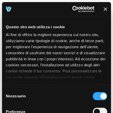
Questo sito web utilizza i cookie
Al fine di offrire la migliore esperienza sul nostro sito,
utilizziamo varie tipologie di cookie, anche di terze parti,
per migliorare l'esperienza di navigazione dell'utente,
consentire di usufruire dei nostri servizi e di visualizzare
pubblicità in linea con i propri interessi. Ad eccezione dei
cookies necessari, l’installazione ed utilizzo degli altri
cookie richiede il tuo consenso. Puoi personalizzare le
tue scelte riguardo all’installazione di questi cookie
dall’area in basso, selezionando o deselezionando i
cookie di tuo interesse e cliccando il tasto “salva e
Selezione
prosegui” o decidere di accettare tutti i cookie, cliccando
Necessario
del
sul pulsante “Accetta tutti i cookie”. Cliccando sul tasto
consenso
“X” in alto a destra, invece, verranno rilasciati
404
Preferenze
This page could not be found
.