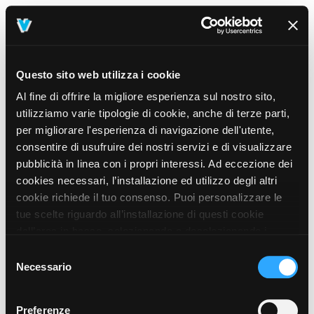
Questo sito web utilizza i cookie
Al fine di offrire la migliore esperienza sul nostro sito,
utilizziamo varie tipologie di cookie, anche di terze parti,
per migliorare l'esperienza di navigazione dell'utente,
consentire di usufruire dei nostri servizi e di visualizzare
pubblicità in linea con i propri interessi. Ad eccezione dei
cookies necessari, l’installazione ed utilizzo degli altri
cookie richiede il tuo consenso. Puoi personalizzare le
tue scelte riguardo all’installazione di questi cookie
dall’area in basso, selezionando o deselezionando i
cookie di tuo interesse e cliccando il tasto “salva e
Selezione
prosegui” o decidere di accettare tutti i cookie, cliccando
Necessario
del
sul pulsante “Accetta tutti i cookie”. Cliccando sul tasto
consenso
“X” in alto a destra, invece, verranno rilasciati
404
Preferenze
This page could not be found
.