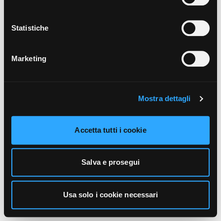
unicamente i cookie necessari alla navigazione. Per
maggiori informazioni sui cookie utilizzati e sul loro
funzionamento, puoi prendere visione dell’informativa
Statistiche
cookie predisposta da Vivo Concerti
cliccando qui
.
Marketing
Mostra dettagli
Accetta tutti i cookie
Salva e prosegui
Usa solo i cookie necessari