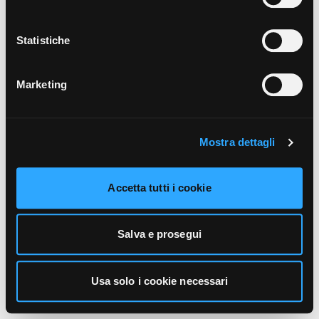
unicamente i cookie necessari alla navigazione. Per
maggiori informazioni sui cookie utilizzati e sul loro
funzionamento, puoi prendere visione dell’informativa
Statistiche
cookie predisposta da Vivo Concerti
cliccando qui
.
Marketing
Mostra dettagli
Accetta tutti i cookie
Salva e prosegui
Usa solo i cookie necessari