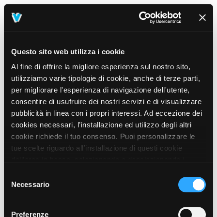
Questo sito web utilizza i cookie
Al fine di offrire la migliore esperienza sul nostro sito,
utilizziamo varie tipologie di cookie, anche di terze parti,
per migliorare l'esperienza di navigazione dell'utente,
consentire di usufruire dei nostri servizi e di visualizzare
pubblicità in linea con i propri interessi. Ad eccezione dei
cookies necessari, l’installazione ed utilizzo degli altri
cookie richiede il tuo consenso. Puoi personalizzare le
tue scelte riguardo all’installazione di questi cookie
dall’area in basso, selezionando o deselezionando i
cookie di tuo interesse e cliccando il tasto “salva e
Selezione
prosegui” o decidere di accettare tutti i cookie, cliccando
Necessario
del
sul pulsante “Accetta tutti i cookie”. Cliccando sul tasto
consenso
“X” in alto a destra, invece, verranno rilasciati
404
Preferenze
This page could not be found
.