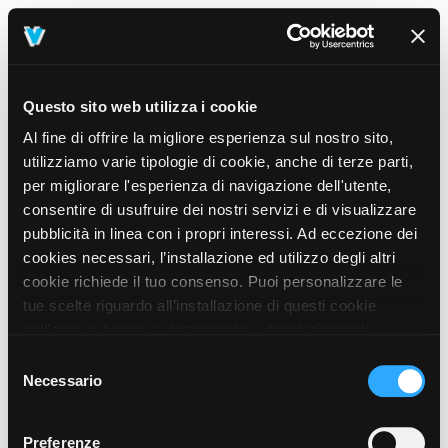
Questo sito web utilizza i cookie
Al fine di offrire la migliore esperienza sul nostro sito,
utilizziamo varie tipologie di cookie, anche di terze parti,
per migliorare l'esperienza di navigazione dell'utente,
consentire di usufruire dei nostri servizi e di visualizzare
pubblicità in linea con i propri interessi. Ad eccezione dei
cookies necessari, l’installazione ed utilizzo degli altri
cookie richiede il tuo consenso. Puoi personalizzare le
tue scelte riguardo all’installazione di questi cookie
dall’area in basso, selezionando o deselezionando i
cookie di tuo interesse e cliccando il tasto “salva e
Selezione
prosegui” o decidere di accettare tutti i cookie, cliccando
Necessario
del
sul pulsante “Accetta tutti i cookie”. Cliccando sul tasto
consenso
“X” in alto a destra, invece, verranno rilasciati
404
Preferenze
This page could not be found
.