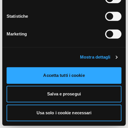
unicamente i cookie necessari alla navigazione. Per
maggiori informazioni sui cookie utilizzati e sul loro
funzionamento, puoi prendere visione dell’informativa
Statistiche
cookie predisposta da Vivo Concerti
cliccando qui
.
Marketing
Mostra dettagli
Accetta tutti i cookie
Salva e prosegui
Usa solo i cookie necessari