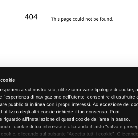
404
This page could not be found
.
 cookie
re esperienza sul nostro sito, utilizziamo varie tipologie di cookie,
re l'esperienza di navigazione dell'utente, consentire di usufruire 
zare pubblicità in linea con i propri interessi. Ad eccezione dei co
d utilizzo degli altri cookie richiede il tuo consenso. Puoi
 riguardo all’installazione di questi cookie dall’area in basso,
do i cookie di tuo interesse e cliccando il tasto “salva e proseg
i cookie, cliccando sul pulsante “Accetta tutti i cookie”. Cliccando