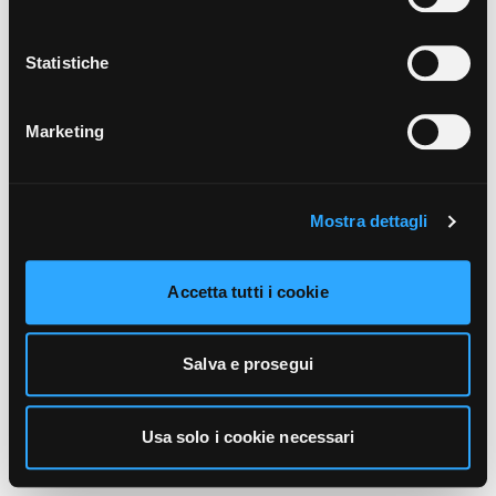
unicamente i cookie necessari alla navigazione. Per
maggiori informazioni sui cookie utilizzati e sul loro
funzionamento, puoi prendere visione dell’informativa
Statistiche
cookie predisposta da Vivo Concerti
cliccando qui
.
Marketing
Mostra dettagli
Accetta tutti i cookie
Salva e prosegui
Usa solo i cookie necessari