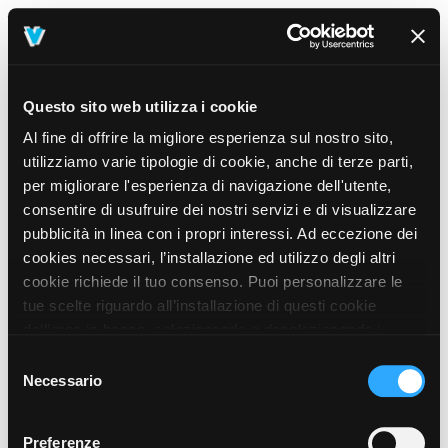
Questo sito web utilizza i cookie
Al fine di offrire la migliore esperienza sul nostro sito,
utilizziamo varie tipologie di cookie, anche di terze parti,
per migliorare l'esperienza di navigazione dell'utente,
consentire di usufruire dei nostri servizi e di visualizzare
pubblicità in linea con i propri interessi. Ad eccezione dei
cookies necessari, l’installazione ed utilizzo degli altri
cookie richiede il tuo consenso. Puoi personalizzare le
tue scelte riguardo all’installazione di questi cookie
dall’area in basso, selezionando o deselezionando i
cookie di tuo interesse e cliccando il tasto “salva e
Selezione
prosegui” o decidere di accettare tutti i cookie, cliccando
Necessario
del
sul pulsante “Accetta tutti i cookie”. Cliccando sul tasto
consenso
“X” in alto a destra, invece, verranno rilasciati
404
Preferenze
This page could not be found
.