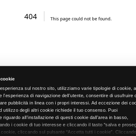
404
This page could not be found
.
 cookie
re esperienza sul nostro sito, utilizziamo varie tipologie di cookie,
re l'esperienza di navigazione dell'utente, consentire di usufruire 
zare pubblicità in linea con i propri interessi. Ad eccezione dei co
d utilizzo degli altri cookie richiede il tuo consenso. Puoi
 riguardo all’installazione di questi cookie dall’area in basso,
do i cookie di tuo interesse e cliccando il tasto “salva e proseg
i cookie, cliccando sul pulsante “Accetta tutti i cookie”. Cliccando