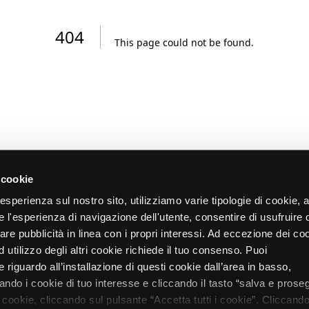
404
This page could not be found
.
 cookie
re esperienza sul nostro sito, utilizziamo varie tipologie di cookie,
re l'esperienza di navigazione dell'utente, consentire di usufruire 
zare pubblicità in linea con i propri interessi. Ad eccezione dei co
d utilizzo degli altri cookie richiede il tuo consenso. Puoi
 riguardo all’installazione di questi cookie dall’area in basso,
do i cookie di tuo interesse e cliccando il tasto “salva e proseg
i cookie, cliccando sul pulsante “Accetta tutti i cookie”. Cliccando