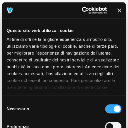
Questo sito web utilizza i cookie
Al fine di offrire la migliore esperienza sul nostro sito,
utilizziamo varie tipologie di cookie, anche di terze parti,
per migliorare l'esperienza di navigazione dell'utente,
consentire di usufruire dei nostri servizi e di visualizzare
pubblicità in linea con i propri interessi. Ad eccezione dei
cookies necessari, l’installazione ed utilizzo degli altri
cookie richiede il tuo consenso. Puoi personalizzare le
tue scelte riguardo all’installazione di questi cookie
dall’area in basso, selezionando o deselezionando i
cookie di tuo interesse e cliccando il tasto “salva e
Selezione
prosegui” o decidere di accettare tutti i cookie, cliccando
Necessario
del
sul pulsante “Accetta tutti i cookie”. Cliccando sul tasto
consenso
“X” in alto a destra, invece, verranno rilasciati
404
Preferenze
This page could not be found
.