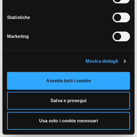
unicamente i cookie necessari alla navigazione. Per
maggiori informazioni sui cookie utilizzati e sul loro
funzionamento, puoi prendere visione dell’informativa
Statistiche
cookie predisposta da Vivo Concerti
cliccando qui
.
Marketing
Mostra dettagli
Accetta tutti i cookie
Salva e prosegui
Usa solo i cookie necessari