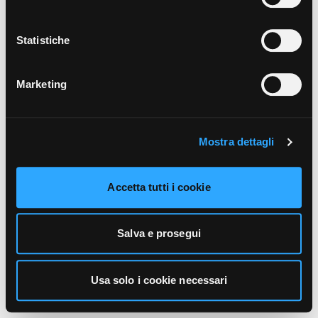
unicamente i cookie necessari alla navigazione. Per
maggiori informazioni sui cookie utilizzati e sul loro
funzionamento, puoi prendere visione dell’informativa
Statistiche
cookie predisposta da Vivo Concerti
cliccando qui
.
Marketing
Mostra dettagli
Accetta tutti i cookie
Salva e prosegui
Usa solo i cookie necessari