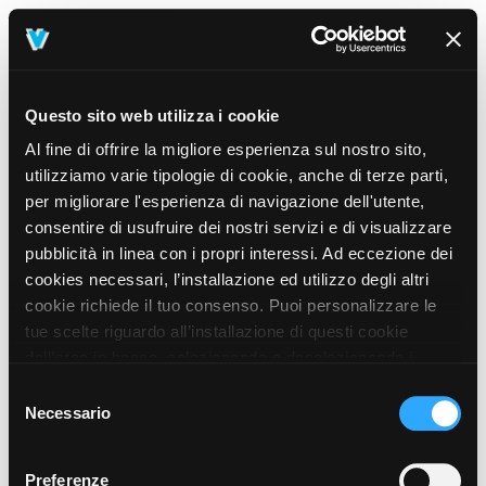
Questo sito web utilizza i cookie
Al fine di offrire la migliore esperienza sul nostro sito,
utilizziamo varie tipologie di cookie, anche di terze parti,
per migliorare l'esperienza di navigazione dell'utente,
consentire di usufruire dei nostri servizi e di visualizzare
pubblicità in linea con i propri interessi. Ad eccezione dei
cookies necessari, l’installazione ed utilizzo degli altri
cookie richiede il tuo consenso. Puoi personalizzare le
tue scelte riguardo all’installazione di questi cookie
dall’area in basso, selezionando o deselezionando i
cookie di tuo interesse e cliccando il tasto “salva e
Selezione
prosegui” o decidere di accettare tutti i cookie, cliccando
Necessario
del
sul pulsante “Accetta tutti i cookie”. Cliccando sul tasto
consenso
“X” in alto a destra, invece, verranno rilasciati
404
Preferenze
This page could not be found
.