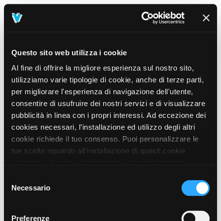
Questo sito web utilizza i cookie
Al fine di offrire la migliore esperienza sul nostro sito,
utilizziamo varie tipologie di cookie, anche di terze parti,
per migliorare l'esperienza di navigazione dell'utente,
consentire di usufruire dei nostri servizi e di visualizzare
pubblicità in linea con i propri interessi. Ad eccezione dei
cookies necessari, l’installazione ed utilizzo degli altri
cookie richiede il tuo consenso. Puoi personalizzare le
tue scelte riguardo all’installazione di questi cookie
dall’area in basso, selezionando o deselezionando i
cookie di tuo interesse e cliccando il tasto “salva e
Selezione
prosegui” o decidere di accettare tutti i cookie, cliccando
Necessario
del
sul pulsante “Accetta tutti i cookie”. Cliccando sul tasto
consenso
“X” in alto a destra, invece, verranno rilasciati
404
Preferenze
This page could not be found
.