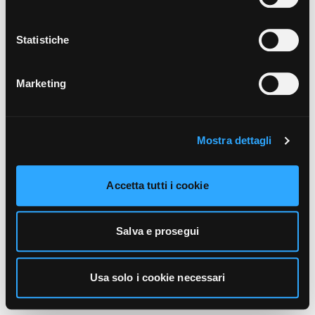
unicamente i cookie necessari alla navigazione. Per
maggiori informazioni sui cookie utilizzati e sul loro
funzionamento, puoi prendere visione dell’informativa
Statistiche
cookie predisposta da Vivo Concerti
cliccando qui
.
Marketing
Mostra dettagli
Accetta tutti i cookie
Salva e prosegui
Usa solo i cookie necessari