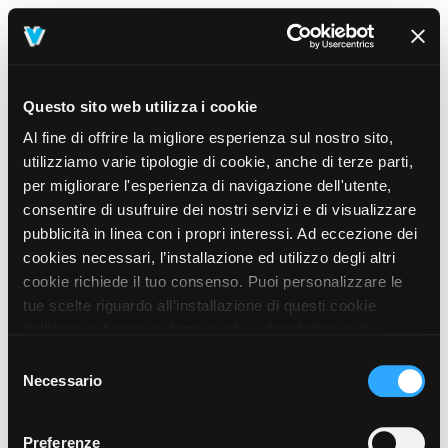
Questo sito web utilizza i cookie
Al fine di offrire la migliore esperienza sul nostro sito,
utilizziamo varie tipologie di cookie, anche di terze parti,
per migliorare l'esperienza di navigazione dell'utente,
consentire di usufruire dei nostri servizi e di visualizzare
pubblicità in linea con i propri interessi. Ad eccezione dei
cookies necessari, l’installazione ed utilizzo degli altri
cookie richiede il tuo consenso. Puoi personalizzare le
tue scelte riguardo all’installazione di questi cookie
dall’area in basso, selezionando o deselezionando i
cookie di tuo interesse e cliccando il tasto “salva e
Selezione
prosegui” o decidere di accettare tutti i cookie, cliccando
Necessario
del
sul pulsante “Accetta tutti i cookie”. Cliccando sul tasto
consenso
“X” in alto a destra, invece, verranno rilasciati
404
Preferenze
This page could not be found
.