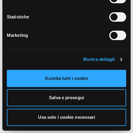
unicamente i cookie necessari alla navigazione. Per
maggiori informazioni sui cookie utilizzati e sul loro
funzionamento, puoi prendere visione dell’informativa
Statistiche
cookie predisposta da Vivo Concerti
cliccando qui
.
Marketing
Mostra dettagli
Accetta tutti i cookie
Salva e prosegui
Usa solo i cookie necessari