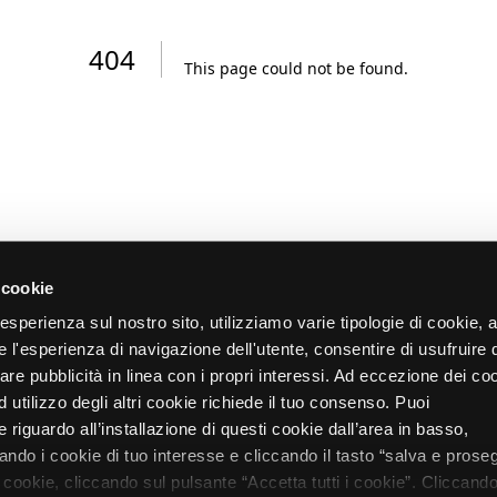
404
This page could not be found
.
 cookie
re esperienza sul nostro sito, utilizziamo varie tipologie di cookie,
re l'esperienza di navigazione dell'utente, consentire di usufruire 
zare pubblicità in linea con i propri interessi. Ad eccezione dei co
d utilizzo degli altri cookie richiede il tuo consenso. Puoi
 riguardo all’installazione di questi cookie dall’area in basso,
do i cookie di tuo interesse e cliccando il tasto “salva e proseg
i cookie, cliccando sul pulsante “Accetta tutti i cookie”. Cliccando