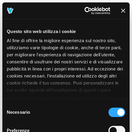
Questo sito web utilizza i cookie
Al fine di offrire la migliore esperienza sul nostro sito,
utilizziamo varie tipologie di cookie, anche di terze parti,
per migliorare l'esperienza di navigazione dell'utente,
consentire di usufruire dei nostri servizi e di visualizzare
pubblicità in linea con i propri interessi. Ad eccezione dei
cookies necessari, l’installazione ed utilizzo degli altri
cookie richiede il tuo consenso. Puoi personalizzare le
tue scelte riguardo all’installazione di questi cookie
dall’area in basso, selezionando o deselezionando i
cookie di tuo interesse e cliccando il tasto “salva e
Selezione
prosegui” o decidere di accettare tutti i cookie, cliccando
Necessario
del
sul pulsante “Accetta tutti i cookie”. Cliccando sul tasto
consenso
“X” in alto a destra, invece, verranno rilasciati
404
Preferenze
This page could not be found
.