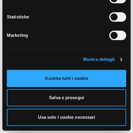
unicamente i cookie necessari alla navigazione. Per
maggiori informazioni sui cookie utilizzati e sul loro
funzionamento, puoi prendere visione dell’informativa
Statistiche
cookie predisposta da Vivo Concerti
cliccando qui
.
Marketing
Mostra dettagli
Accetta tutti i cookie
Salva e prosegui
Usa solo i cookie necessari