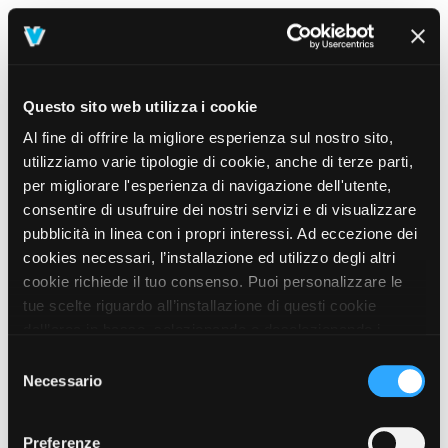
Questo sito web utilizza i cookie
Al fine di offrire la migliore esperienza sul nostro sito,
utilizziamo varie tipologie di cookie, anche di terze parti,
per migliorare l'esperienza di navigazione dell'utente,
consentire di usufruire dei nostri servizi e di visualizzare
pubblicità in linea con i propri interessi. Ad eccezione dei
cookies necessari, l’installazione ed utilizzo degli altri
cookie richiede il tuo consenso. Puoi personalizzare le
tue scelte riguardo all’installazione di questi cookie
dall’area in basso, selezionando o deselezionando i
cookie di tuo interesse e cliccando il tasto “salva e
Selezione
prosegui” o decidere di accettare tutti i cookie, cliccando
Necessario
del
sul pulsante “Accetta tutti i cookie”. Cliccando sul tasto
consenso
“X” in alto a destra, invece, verranno rilasciati
404
Preferenze
This page could not be found
.