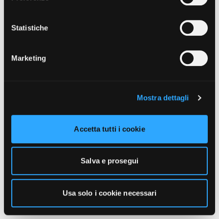
unicamente i cookie necessari alla navigazione. Per
maggiori informazioni sui cookie utilizzati e sul loro
funzionamento, puoi prendere visione dell’informativa
Statistiche
cookie predisposta da Vivo Concerti
cliccando qui
.
Marketing
Mostra dettagli
Accetta tutti i cookie
Salva e prosegui
Usa solo i cookie necessari