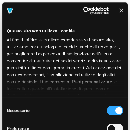
Questo sito web utilizza i cookie
Al fine di offrire la migliore esperienza sul nostro sito,
utilizziamo varie tipologie di cookie, anche di terze parti,
per migliorare l'esperienza di navigazione dell'utente,
consentire di usufruire dei nostri servizi e di visualizzare
pubblicità in linea con i propri interessi. Ad eccezione dei
cookies necessari, l’installazione ed utilizzo degli altri
cookie richiede il tuo consenso. Puoi personalizzare le
tue scelte riguardo all’installazione di questi cookie
dall’area in basso, selezionando o deselezionando i
cookie di tuo interesse e cliccando il tasto “salva e
Selezione
prosegui” o decidere di accettare tutti i cookie, cliccando
Necessario
del
sul pulsante “Accetta tutti i cookie”. Cliccando sul tasto
consenso
“X” in alto a destra, invece, verranno rilasciati
404
Preferenze
This page could not be found
.