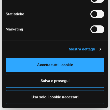
unicamente i cookie necessari alla navigazione. Per
maggiori informazioni sui cookie utilizzati e sul loro
funzionamento, puoi prendere visione dell’informativa
Statistiche
cookie predisposta da Vivo Concerti
cliccando qui
.
Marketing
Mostra dettagli
Accetta tutti i cookie
Salva e prosegui
Usa solo i cookie necessari