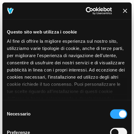
Questo sito web utilizza i cookie
Al fine di offrire la migliore esperienza sul nostro sito,
utilizziamo varie tipologie di cookie, anche di terze parti,
per migliorare l'esperienza di navigazione dell'utente,
consentire di usufruire dei nostri servizi e di visualizzare
pubblicità in linea con i propri interessi. Ad eccezione dei
cookies necessari, l’installazione ed utilizzo degli altri
cookie richiede il tuo consenso. Puoi personalizzare le
tue scelte riguardo all’installazione di questi cookie
dall’area in basso, selezionando o deselezionando i
cookie di tuo interesse e cliccando il tasto “salva e
Selezione
prosegui” o decidere di accettare tutti i cookie, cliccando
Necessario
del
sul pulsante “Accetta tutti i cookie”. Cliccando sul tasto
consenso
“X” in alto a destra, invece, verranno rilasciati
404
Preferenze
This page could not be found
.