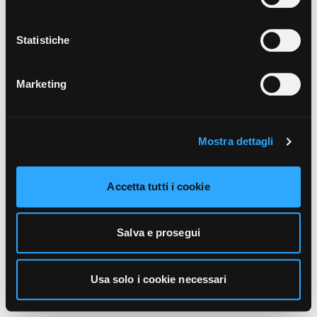
unicamente i cookie necessari alla navigazione. Per
maggiori informazioni sui cookie utilizzati e sul loro
funzionamento, puoi prendere visione dell’informativa
Statistiche
cookie predisposta da Vivo Concerti
cliccando qui
.
Marketing
Mostra dettagli
Accetta tutti i cookie
Salva e prosegui
Usa solo i cookie necessari